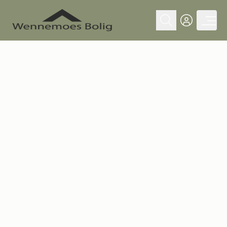
SOLGT
Slæggerupvej 213, Ågerup