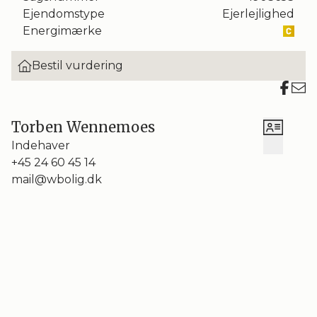
udearealer til jeres rådighed samt parkering lige
Ejendomstype
Ejerlejlighed
ved døren.
Energimærke
Boligen byder velkommen i en entré, hvorfra der er
Bestil vurdering
adgang til lejlighedens øvrige rum. Ret fremme når
I lejlighedens centrale opholdsrum. Stuen er
rummelig og ind ad de sydvendte vinduer
modtages et rigt og behageligt lysindfald. Den rå
Torben Wennemoes
murstensvæg understreger den spændende
Indehaver
æstetik, som videreføres af den fortræffelige
+45 24 60 45 14
loftshøjde. Takket være rummets størrelse er det
mail@wbolig.dk
let at indrette med både spisebord og sofagruppe.
Foruden stuen er der et regulært soveværelse,
hvor der er mulighed for at indrette mere end blot
en dobbeltseng, og i køkkenet toner elegante,
hvide fronter frem i selskab med mørke bordplader.
Samme farveskema genfinder I på badeværelset,
hvor det hvide møbel er flankeret af markante,
mørke klinker.